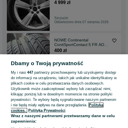
19" Michelin AO 2023r 7mm
4 999 zł
100% ORYGINAŁ
Szczucin
Odświeżono dnia 07 sierpnia 2026
NOWE Continental
ContiSportContact 5 FR AO
245/45R18 96Y dot2023
400 zł
Dbamy o Twoją prywatność
Szczucin
Odświeżono dnia 06 sierpnia 2026
My i nasi
447
partnerzy przechowujemy lub uzyskujemy dostęp
do informacji na urządzeniu, takich jak unikalne identyfikatory w
plikach cookie w celu przetwarzania danych osobowych.
Nowe koła letnie 19'' OEM
Użytkownik może zaakceptować wybory lub zarządzać nimi,
Audi Q5 SQ5 80A 8MA Conti
klikając poniżej lub w dowolnym momencie na stronie polityki
AO 100% ORYGINAŁ
6 999 zł
prywatności. Te wybory będą sygnalizowane naszym partnerom
i nie będą miały wpływu na dane przeglądania.
Polityka
cookies,
Polityka Prywatności
Szczucin
Wraz z naszymi partnerami przetwarzamy dane w celu
Odświeżono dnia 06 sierpnia 2026
zapewnienia: