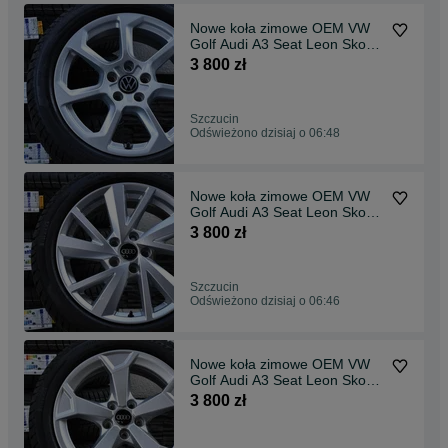
Nowe koła zimowe OEM VW
Golf Audi A3 Seat Leon Skoda
Octavia 17" NOWE Pirelli
3 800 zł
dot2026
Szczucin
Odświeżono dzisiaj o 06:48
Nowe koła zimowe OEM VW
Golf Audi A3 Seat Leon Skoda
Octavia 17" NOWE Pirelli
3 800 zł
dot2026
Szczucin
Odświeżono dzisiaj o 06:46
Nowe koła zimowe OEM VW
Golf Audi A3 Seat Leon Skoda
Octavia 17" NOWE Pirelli
3 800 zł
dot2026