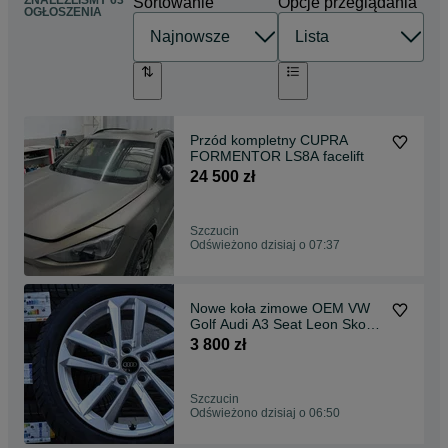
Sortowanie
Opcje przeglądania
OGŁOSZENIA
Przód kompletny CUPRA
FORMENTOR LS8A facelift
24 500 zł
Szczucin
Odświeżono dzisiaj o 07:37
Nowe koła zimowe OEM VW
Golf Audi A3 Seat Leon Skoda
Octavia 17" NOWE Pirelli
3 800 zł
dot2026
Szczucin
Odświeżono dzisiaj o 06:50