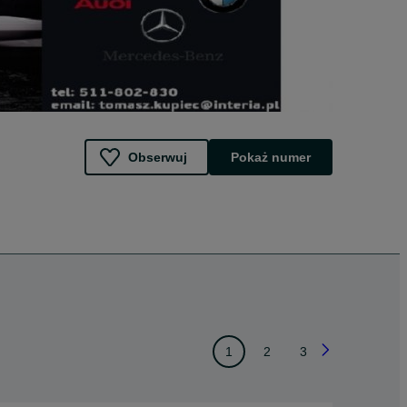
Obserwuj
Pokaż numer
1
2
3