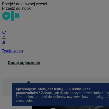
Przejdź do głównej części
Przejdź do stopki
Czat
Twoje konto
Dodaj ogłoszenie
Dla biznesu
opens in a new tab
Sprzedajesz, oferujesz usługi lub rekrutujesz
pracowników?
Zobacz, jak dzięki naszym rozwiązaniom dl
firm możesz dotrzeć do milionów użytkowników — i osiągną
swoje cele.